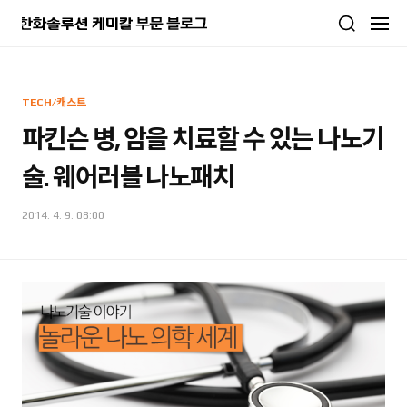
본문 바로가기
TECH/캐스트
파킨슨 병, 암을 치료할 수 있는 나노기
술. 웨어러블 나노패치
2014. 4. 9. 08:00