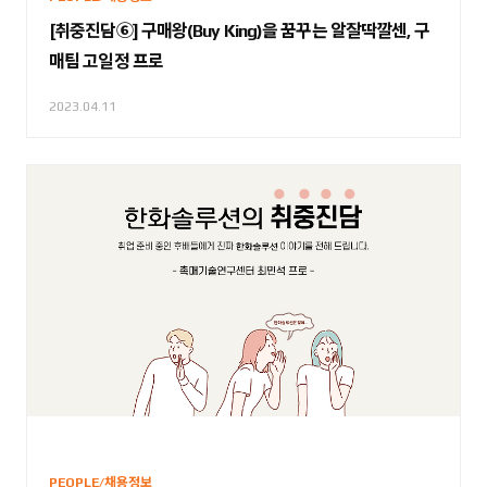
[취중진담⑥] 구매왕(Buy King)을 꿈꾸는 알잘딱깔센, 구
매팀 고일정 프로
2023.04.11
PEOPLE/채용정보