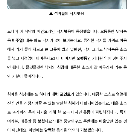
▲ 섬마을의 낙지볶음
드디어 이 식당의 메인요리인 낙지볶음이 등장했습니다.
오동통한 낚지볶
음
비주얼
! 대충 봐도 낙지가 많이 보이는데요. 큼직한 낙지를 가위로 이용
해서 먹기 좋게 자르고 큰 그릇에 밥과 밑반찬, 낙지 그리고 낙지볶음 소스
를 넣고 사정없이 비벼주세요! 다 비벼지면 오랫동안 기다린 입에 넣어주시
면 됩니다. 졸깃졸깃한 낙지의
식감
에 매콤한 소스가 잘 어우러져 먹는 동
안 기분이 좋아집니다.
섬마을 식당에는 또 하나의
매력 포인트
가 있습니다. 매콤한 소스로 얼얼해
진 입안을 진정시켜줄 수 있는 달달한
식혜
가 마련되어있는데요, 매운 소스
로 뜨거워진 몸에 차가운 식혜 한 모금 마시면 온몸이 짜릿해집니다.
독자
여러분, 매운맛 좀 보셨나요? 대전 중앙연구소 주변에는 매운맛만 있는 것
이 아닌데요. 이번에는
담백
한 음식을 먹으러 가보겠습니다.