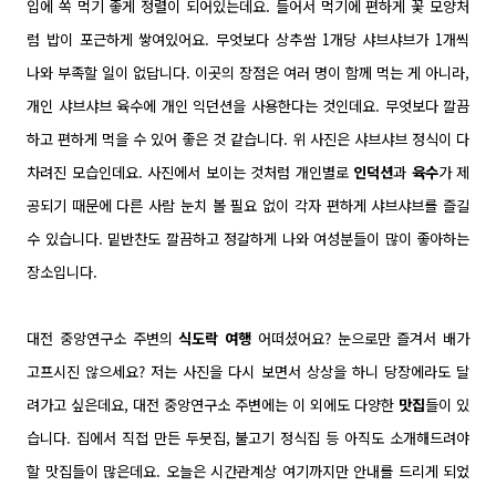
입에 쏙
먹기 좋게 정렬이 되어있는데요.
들어서 먹기에
편하게 꽃 모양처
럼 밥이 포근
하게 쌓여있어요. 무엇보다 상추쌈 1개당 샤브샤브가 1개씩
나와 부족할 일이 없답니다.
이곳의 장점은 여러 명이 함께 먹는 게 아니라,
개인 샤브샤브 육수에 개인 익던션을 사용한다는 것인데요.
무엇보다 깔끔
하고 편하게 먹을 수 있어
좋은 것 같습니다. 위 사진은
샤브샤브 정식이 다
차려진 모습인데요. 사진에서 보이는 것처럼 개인별로
인덕션
과
육수
가 제
공되기 때문에 다른 사람 눈치 볼 필요 없이 각자 편하게 샤브샤브를 즐길
수 있습니다.
밑반찬도 깔끔하고 정갈하게 나와 여성분들이 많이 좋아하는
장소입니다.
대전 중앙연구소 주변의
식도락 여행
어떠셨어요? 눈으로만 즐겨서 배가
고프시진 않으세요? 저는
사진을 다시 보면서 상상을 하니 당장에라도 달
려가고 싶은데요, 대전 중앙연구소 주변에는 이 외에도 다양한
맛집
들이 있
습니다. 집에서 직접 만든 두붓집, 불고기 정식집 등 아직도 소개해드려야
할 맛집들이 많은데요. 오늘은 시간관계상 여기까지만 안내를 드리게 되었