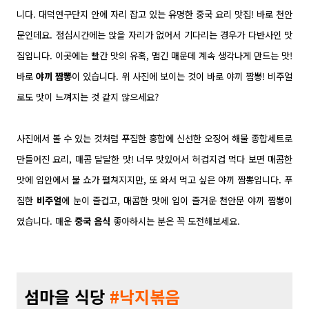
니다.
대덕연구단지 안에 자리 잡고 있는 유명한 중국 요리 맛집! 바로 천안
문인데요.
점심시간에는 앉을 자리가 없어서 기다리는 경우가 다반사인 맛
집입니다.
이곳에는 빨간 맛의 유혹,
맵긴 매운데 계속 생각나게 만드는 맛!
바로
야끼 짬뽕
이 있습니다.
위 사진에 보이는 것이 바로 야끼 짬뽕! 비주얼
로도 맛이 느껴지는 것 같지 않으세요?
사진에서 볼 수 있는 것처럼
푸짐한 홍합에
신선한 오징어 해물 종합세트로
만들어진 요리,
매콤 달달한 맛
! 너무 맛있어서 허겁지겁 먹다 보면 매콤한
맛에 입안에서 불 쇼가 펼쳐지지만, 또 와서 먹고 싶은 야끼 짬뽕입니다. 푸
짐한
비주얼
에 눈이 즐겁고, 매콤한 맛에 입이 즐거운 천안문 야끼 짬뽕이
였습니다. 매운
중국 음식
좋아하시는 분은 꼭 도전해보세요.
섬마을 식당
#낙지볶음