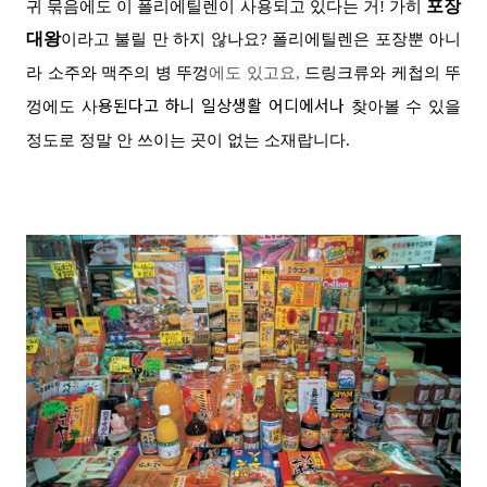
포장
귀 묶음
에도 이 폴리에틸렌이 사용되고 있다는 거! 가히
대왕
이라고 불릴 만 하지 않나요?
폴리에틸렌은 포장뿐 아니
라
소주와 맥주의 병 뚜껑
에도 있고요,
드링크류와 케첩의 뚜
용된다고 하니 일상생활 어디에서나
껑
에도 사
찾아볼 수 있을
정도로 정말 안 쓰이는 곳이 없는 소재랍니다.