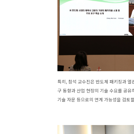
특히
,
참석
교수진은
반도체
패키징과
열
구
동향과
산업
현장의
기술
수요를
공유
기술
자문
등으로의
연계
가능성을
검토