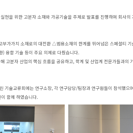
실현을
위한
고분자
소재와
가공기술을
주제로
발표를
진행하며
회사의
고부가가치
소재로의
대전환
△범용소재의
한계를
뛰어넘은
스페셜티
기
환
)
융합
기술
등이
주요
의제로
다뤘습니다
.
통해
고분자
산업의
핵심
흐름을
공유하고
,
학계
및
산업계
전문가들과의
린
기술교류회에는
연구소장
,
각
연구담당
/
팀장과
연구원들이
참석했으
진이
함께
하였습니다
.