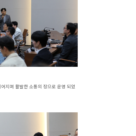
이어지며
활발한
소통의
장으로
운영
되었