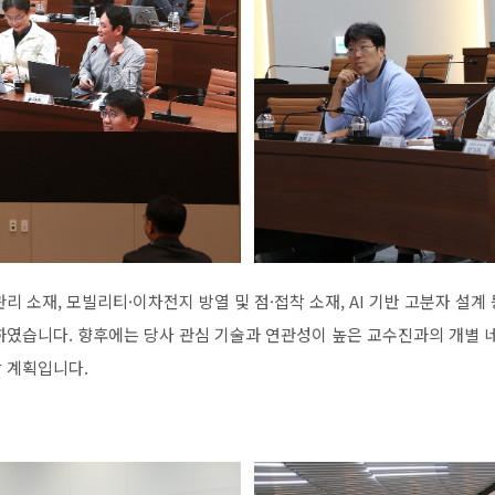
관리
소재
,
모빌리티
·
이차전지
방열
및
점
·
접착
소재
, AI
기반
고분자
설계
하였습니다
.
향후에는
당사
관심
기술과
연관성이
높은
교수진과의
개별
할
계획입니다
.