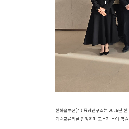
한화솔루션
(
주
)
중앙연구소는
2026
년
한
기술교류회를
진행하며
고분자
분야
학술