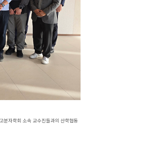
고분자학회
소속
교수진들과의
산학협동