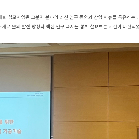
대회
심포지엄은
고분자
분야의
최신
연구
동향과
산업
이슈를
공유하는
소재
기술의
발전
방향과
핵심
연구
과제를
함께
살펴보는
시간이
마련되