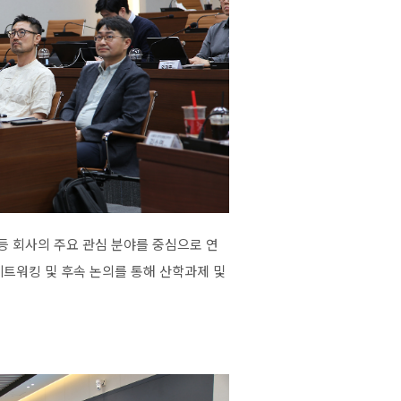
등
회사의
주요
관심
분야를
중심으로
연
네트워킹
및
후속
논의를
통해
산학과제
및