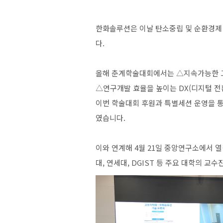
한화솔루션은
이날
탄소중립
및
순환경제
다
.
올해
춘계학술대회에서는
△지속가능한
△연구개발
효율을
높이는
DX(
디지털
전
이번
학술대회
후원과
특별세션
운영을
였습니다
.
이와
연계해
4
월
21
일
중앙연구소에서
열
대
,
연세대
, DGIST
등
주요
대학의
교수