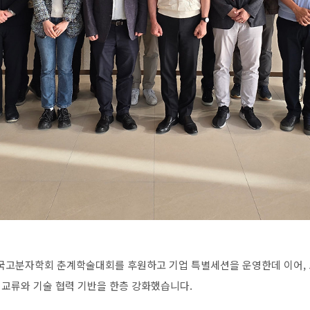
국고분자학회
춘계학술대회를
후원하고
기업
특별세션을
운영한데
이어
,
교류와
기술
협력
기반을
한층
강화했습니다
.