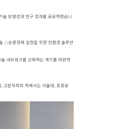
기술
방향성과
연구
성과를
공유하였습니
술
△순환경제
실현을
위한
친환경
솔루션
기술
네트워크를
강화하는
계기를
마련하
며
,
고분자학회
측에서는
서울대
,
포항공