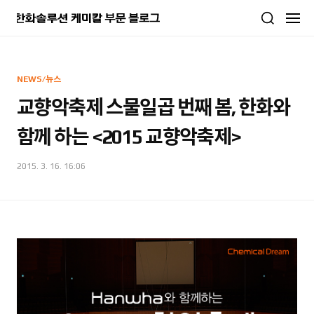
본문 바로가기
NEWS/뉴스
교향악축제 스물일곱 번째 봄, 한화와
함께 하는 <2015 교향악축제>
2015. 3. 16. 16:06