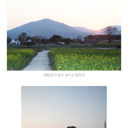
해질녘 저 멀리 보이는 첨성대