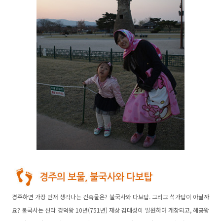
경주하면 가장 먼저 생각나는 건축물은? 불국사와 다보탑. 그리고 석가탑이 아닐까
요? 불국사는 신라 경덕왕 10년(751년) 재상 김대성이 발원하여 개창되고, 혜공왕