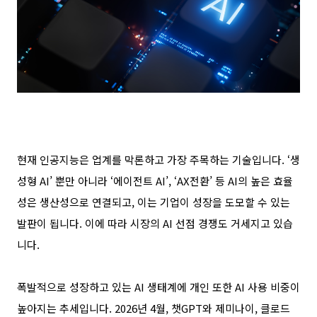
현재 인공지능은 업계를 막론하고 가장 주목하는 기술입니다
. ‘
생
성형
AI’
뿐만 아니라
‘
에이전트
AI’, ‘AX
전환
’
등
AI
의 높은 효율
성은 생산성으로 연결되고
,
이는 기업이 성장을 도모할 수 있는
발판이 됩니다
.
이에 따라 시장의
AI
선점 경쟁도 거세지고 있습
니다
.
폭발적으로 성장하고 있는
AI
생태계에 개인 또한
AI
사용 비중이
높아지는 추세입니다
. 2026
년
4
월
,
챗
GPT
와 제미나이
,
클로드