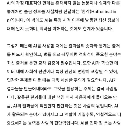
AI
의 가장 대표적인 한계는
존재하지 않는 논문이나 실제와 다른
통계처럼
틀린 정보를 사실처럼 전달하는
‘
환각
(
Hallucinatio
n)'
입니다
.
이 밖에도
AI
는 특정 시점 이후에 발생한 최신 정보에
대해 알지 못하며
,
맥락을 이해하는 것에도 한계가 있습니다
.
그렇기 때문에
AI
를 사용할 때에는 결과물의 숫자와 통계는 출처
를 반드시 확인하고
,
법률
·
의료
·
세무처럼 정확성이 중요한 분야는
최신 출처를 통한 교차 검증이 필수입니다
.
또한
AI
가 학습한 데
이터 내에
사회적 편견이나 특정 관점의 편향이 포함될 수 있어
,
민감한 주제를 다룰 때는 더욱 세심한 주의가 필요합니다
.
AI
가
결과물을 만들어내더라도 그것을 활용하는 주체는 결국 사람입
니다
.
잘못된 결과물에 대한 책임 역시 사용자에게 돌아오는 만
큼
, AI
의 결과물이 적절한지 판단하는 것은 사람의 몫입니다
.
AI
가 활용되는 분야가 넓어지고 그 역할이 커질수록
,
역설적으로 더
중요해지는 능력은 사람의 판단력입니다
. AI
를 진짜 잘 쓰는 사람