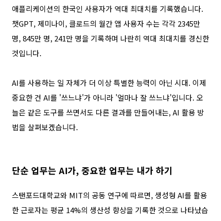
애플리케이션의 한국인 사용자가 역대 최대치를 기록했습니다
.
챗
GPT,
제미나이
,
클로드의
월간 앱 사용자 수는 각각
2345
만
명
, 845
만 명
, 241
만 명을 기록하며 나란히 역대 최대치를 경신한
것입니다
.
AI
를 사용하는 일 자체가 더 이상 특별한 능력이 아닌 시대
.
이제
중요한 건
AI
를
'
쓰느냐
'
가 아니라
'
얼마나 잘 쓰느냐
'
입니다
.
오
늘은 같은 도구를 쓰면서도 다른 결과를 만들어내는
, AI
활용 방
법을 살펴보겠습니다
.
단순 업무는
AI
가
,
중요한 업무는 내가 하기
스탠포드대학교와
MIT
의 공동 연구에 따르면
,
생성형
AI
를 활용
한 근로자는 평균
14%
의 생산성 향상을 기록한 것으로 나타났습