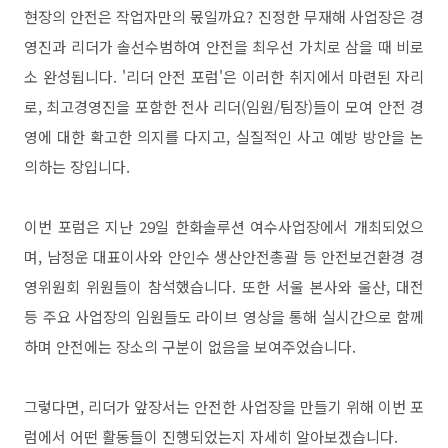
현장의 안전은 작업자만의 몫일까요
?
진정한 무재해 사업장은 경
영진과 리더가 솔선수범하여 안전을 최우선 가치로 삼을 때 비로
소 완성됩니다
. '
리더 안전 포럼
'
은 이러한 취지에서 마련된 자리
로
,
최고경영진을 포함한 전사 리더
(
임원
/
팀장
)
들이 모여 안전 경
영에 대한 확고한 의지를 다지고
,
실질적인 사고 예방 방안을 논
의하는 장입니다
.
이번 포럼은 지난
29
일 한화솔루션 여수사업장에서 개최되었으
며
,
남정운 대표이사와 안인수 생산안전총괄 등 안전보건환경 경
영위원회 위원들이 참석했습니다
.
또한 서울 본사와 울산
,
대전
등 주요 사업장의 임원들도 라이브 영상을 통해 실시간으로 함께
하며 안전에는 장소의 구분이 없음을 보여주었습니다
.
그렇다면
,
리더가 앞장서는 안전한 사업장을 만들기 위해 이번 포
럼에서 어떤 활동들이 진행되었는지 자세히 알아보겠습니다
.