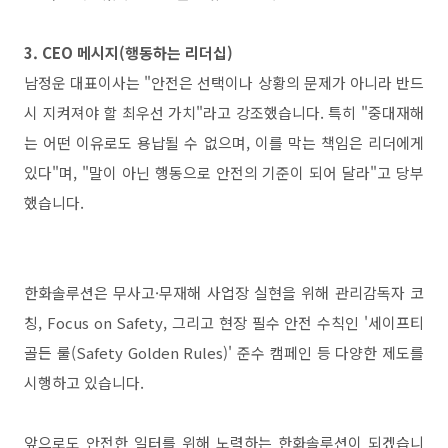
3. CEO
메시지
(
행동하는 리더십
)
남정운 대표이사는
"
안전은 선택이나 상황의 문제가 아니라 반드
시 지켜져야 할 최우선 가치
"
라고 강조했습니다
.
특히
"
중대재해
는 어떤 이유로도 용납될 수 없으며
,
이를 막는 책임은 리더에게
있다
"
며
, "
말이 아닌 행동으로 안전의 기준이 되어 달라
"
고 당부
했습니다
.
한화솔루션은 무사고
·
무재해 사업장 실현을 위해 관리감독자 코
칭
, Focus on Safety,
그리고 현장 필수 안전 수칙인
'
세이프티
골든 룰
(Safety Golden Rules)'
준수 캠페인 등 다양한 제도를
시행하고 있습니다
.
앞으로도 안전한 일터를 위해 노력하는 한화솔루션이 되겠습니