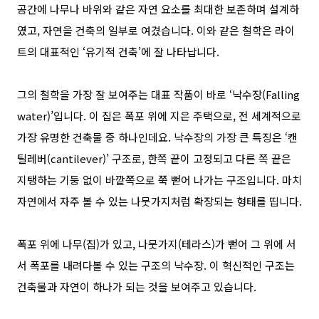
공간에 나무나 바위와 같은 자연 요소를 최대한 보존하며 설계하
였고
,
자연을 건축의 일부로 여겼습니다
.
이와 같은 철학은 라이
트의 대표적인
‘
유기적 건축
’
에 잘 나타납니다
.
그의 철학을 가장 잘 보여주는 대표 작품이 바로
‘
낙수장
(Falling
water)’
입니다
.
이 집은 폭포 위에 지은 주택으로
,
전 세계적으로
가장 유명한 건축물 중 하나인데요
.
낙수장의 가장 큰 특징은
‘
캔
틸레버
(cantilever)’
구조로
,
한쪽 끝이 고정되고 다른 쪽 끝은
지탱하는 기둥 없이 바깥쪽으로 쭉 뻗어 나가는 구조입니다
.
마치
자연에서 자주 볼 수 있는 나뭇가지처럼 확장되는 형태를 띱니다
.
폭포 위에 나무
(
집
)
가 있고
,
나뭇가지
(
테라스
)
가 뻗어 그 위에 서
서 폭포를 내려다볼 수 있는 구조의 낙수장
.
이 혁신적인 구조는
건축물과 자연이 하나가 되는 것을 보여주고 있습니다
.