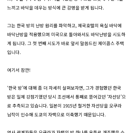
느끼고 바닥을 데우는 방식에 큰 감명을 받게 됩니다
.
그는 한국 방의 난방 원리를 파악하고
,
제국호텔의 욕실 바닥에
바닥난방을 적용했으며 미국으로 돌아와서도 바닥난방을 시도하
게 됩니다
.
그 첫 번째 시도가 바로 앞서 말씀드린 제이콥스 주택
입니다
.
여기서 잠깐
!
‘
한국 방
’
에 대해 좀 더 자세히 살펴보자면
,
그가 경험했던 한국
방은 일제 강점기였던 당시 조선에서 통째로 뜯어갔던
‘
자선당
’
으
로 추측되고 있습니다
.
일본이
1915
년 철거한 자선당을 오쿠라
남작이 인수해 도쿄의 자택으로 이축했기 때문입니다
.
역사 관계자들은 오쿠라가 자택의 방 하나를 온돌로 개조했을 수