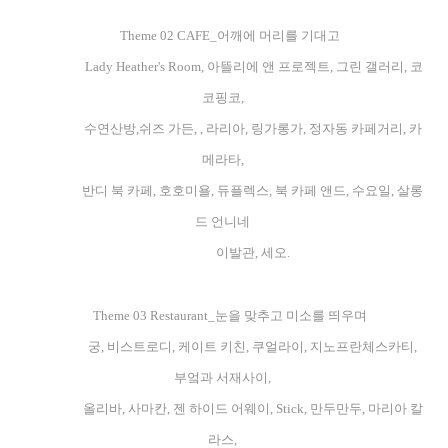
Theme 02 CAFE_어깨에 머리를 기대고
Lady Heather's Room, 아뜰리에 앤 프로젝트, 그린 갤러리, 코
코핑코,
수연산방,쉬즈 가든, , 라리아, 링가롱가, 정자동 카페거리, 카
메라타,
반디 북 카페, 호호미욜, 듀플렉스, 북 카페 앤드, 수요일, 살롱
드 언니네
이발관, 세오.
Theme 03 Restaurant_눈을 맞추고 미소를 띄우며
궁, 비스트로디, 케이트 키친, 쿠얼라이, 지노프란체스카티,
부엌과 서재사이,
올리바, 사마칸, 젠 하이드 어웨이, Stick, 만두만두, 마리아 칼
라스,