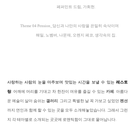
페퍼민트 드림, 가회헌.
Theme 04 Pension_당신과 나만의 사랑을 은밀히 속삭이며
해밀, 노벰버, 나문재, 오렌지 페코, 생각속의 집.
사랑하는 사람의 눈을 마주보며 맛있는 시간을 보낼 수 있는
레스토
랑
.
어깨에 머리를 기대고 차 한잔이 여유를 즐길 수 있는
카페
.
아름다
운 예술이 살아 숨쉬는
갤러리
.
그리고 특별한 날 꼭 가보고 싶었던
펜션
까지 연인과 함께 할 수 있는 곳을 모두 소개해놓았습니다.
그래서 그런
지 각 테마별로 소개되는 곳곳에 로맨틱함이 그대로 뭍어납니다.