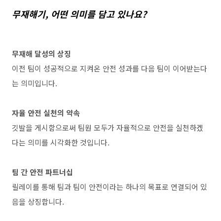
무재해기
,
어떤
의미를
담고
있나요
?
무재해
달성의
상징
이전
팀이
성공적으로
지켜온
안전
성과를
다음
팀이
이어받는다
는
의미입니다
.
자율
안전
실천의
약속
깃발을
게시함으로써
팀원
모두가
자율적으로
안전을
실천하겠
다는
의미를
시각화한
것입니다
.
팀
간
안전
파트너십
릴레이를
통해
팀과
팀이
안전이라는
하나의
목표로
연결되어
있
음을
상징합니다
.