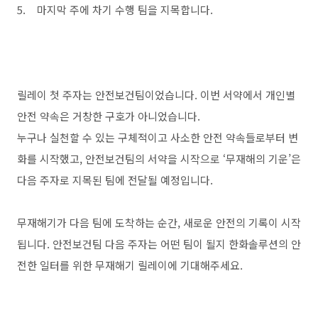
5.
마지막
주에
차기
수행
팀을
지목합니다
.
릴레이
첫
주자는
안전보건팀이었습니다
.
이번
서약에서
개인별
안전
약속은
거창한
구호가
아니었습니다
.
누구나
실천할
수
있는
구체적이고
사소한
안전
약속들로부터
변
화를
시작했고,
안전보건팀의
서약을
시작으로
‘
무재해의
기운
’
은
다음
주자로
지목된
팀에
전달될
예정입니다
.
무재해기가
다음
팀에
도착하는
순간
,
새로운
안전의
기록이
시작
됩니다
.
안전보건팀
다음
주자는
어떤
팀이
될지
한화솔루션의 안
전한 일터를 위한 무재해기 릴레이에 기대해주세요.