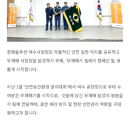
한화솔루션
여수사업장은
자율적인
안전
실천
의지를
공유하고
무재해
사업장을
달성하기
위해
, ‘
무재해기
릴레이
캠페인
’
을
새
롭게
시작합니다
.
지난
1
월
‘
안전보건환경
결의대회
’
에서
여수
공장장으로
부터
수
여받은
무재해기를
시작으로
,
깃발에
담긴
무재해
달성의
염원을
각
팀에
전달하며
,
휴먼
에러
방지
및
현장
안전관리
역량을 극대
화하고자
합니다
.