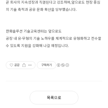
곧
회사의
지속성장과
직결된다고
강조하며
,
앞으로도
현장
중심
의
기술
축적과
공유
문화
확산을
당부했습니다
.
한화솔루션
기술교육센터는
앞으로도
공장
내
유
·
무형의
기술
노하우를
체계적으로
유형화하고
전수할
수
있도록
지원을
강화해
나갈
예정입니다
.
공감
구독하기
목록으로