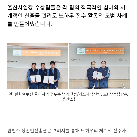
울산사업장
수상팀들은
각
팀의
적극적인
참여와
체
계적인
산출물
관리로
노하우
전수
활동의
모범
사례
를
만들어냈습니다.
왼) 한화솔루션 울산사업장 우수상 계전팀/가소제생산팀, 오) 장려상 PVC
생산2팀
안인수
생산안전총괄은
격려사를
통해
노하우의
체계적
전수가