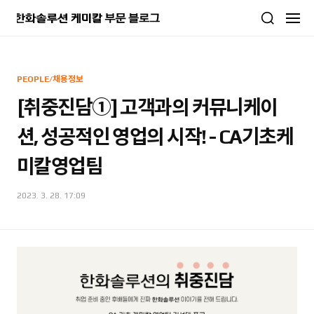
본문 바로가기
PEOPLE/채용정보
[취중진담①] 고객과의 커뮤니케이
션, 성공적인 영업의 시작! - CA기초케
미칼영업팀
2023. 3. 28. 17:09