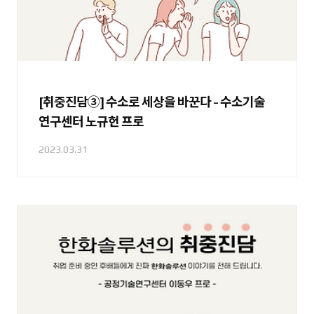
[취중진담③] 수소로 세상을 바꾼다 - 수소기술
연구센터 노규헌 프로
2023.03.31