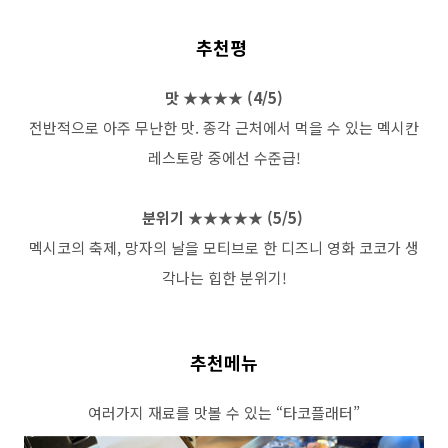
추천평
맛 ★★★★
(4/5)
전반적으로
아주
무난한
맛
.
종각
근처에서
먹을
수
있는
멕시칸
레스토랑
중에선
수준급
!
분위기
★★★★★
(5/5)
멕시코의
축제
,
망자의
날을
모티브로
한
디즈니
영화
코코가
생
각나는
힙한
분위기
!
추천메뉴
여러가지
재료를
맛볼
수
있는
“
타코플래터
”