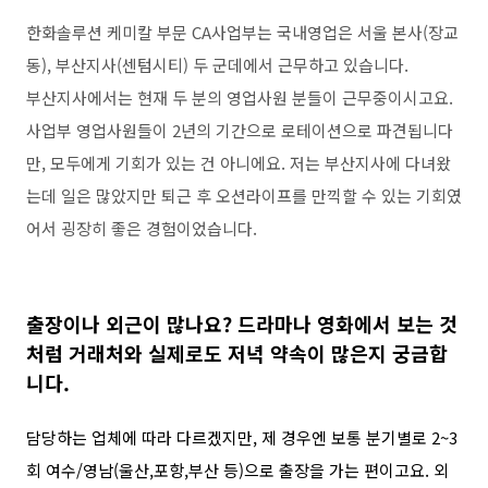
한화솔루션 케미칼 부문 CA
사업부는 국내영업은 서울 본사
(
장교
동
),
부산지사
(
센텀시티
)
두 군데에서 근무하고 있습니다
.
부산지사에서는 현재 두 분의 영업사원 분들이 근무중이시고요
.
사업부 영업사원들이
2
년의 기간으로 로테이션으로 파견됩니다
만
,
모두에게 기회가 있는 건 아니에요
.
저는 부산지사에 다녀왔
는데 일은 많았지만 퇴근 후 오션라이프를 만끽할 수 있는 기회였
어서 굉장히 좋은 경험이었습니다
.
출장이나 외근이 많나요?
드라마나 영화에서 보는 것
처럼 거래처와 실제로도 저녁 약속이 많은지 궁금합
니다.
담당하는 업체에 따라 다르겠지만
,
제 경우엔 보통 분기별로
2~3
회 여수
/
영남
(
울산
,
포항
,
부산 등
)
으로 출장을 가는 편이고요
.
외