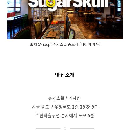
출처 :&nbsp; 슈가스컬 종로점 (네이버 메뉴)
맛집소개
슈가스컬
/
멕시칸
서울
종로구
우정국로
2
길
29 8~9
층
*
한화솔루션
본사에서
도보
5
분