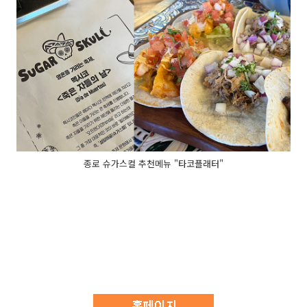
종로 슈가스컬 추천메뉴 "타코플래터"