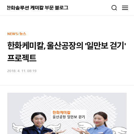
본문 바로가기
NEWS/뉴스
한화케미칼, 울산공장의 '일만보 걷기'
프로젝트
2018. 4. 11. 08:19