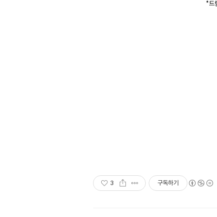
*드
3
구독하기