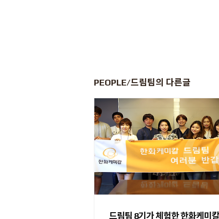
PEOPLE/드림팀
의 다른글
드림팀 8기가 체험한 한화케미