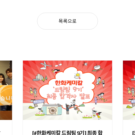
목록으로
칼
[#한화케미칼 드림팀 9기] 최종 합