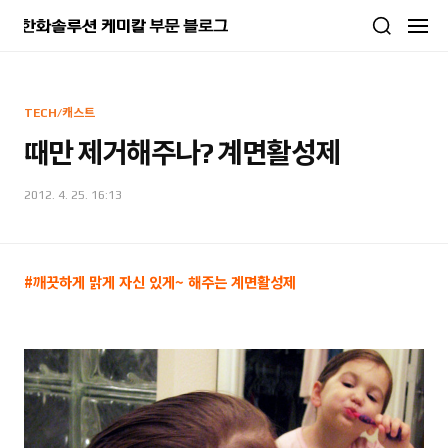
본문 바로가기
TECH/캐스트
때만 제거해주나? 계면활성제
2012. 4. 25. 16:13
#깨
끗하게 맑게 자신 있게~ 해주는 계면활성제