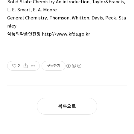
Solid State Chemistry An introduction, Taylor&Francis,
L. E. Smart, E. A. Moore
General Chemistry, Thomson, Whitten, Davis, Peck, Sta
nley
식품의약품안전청 http://www.kfda.go.kr
2
구독하기
목록으로