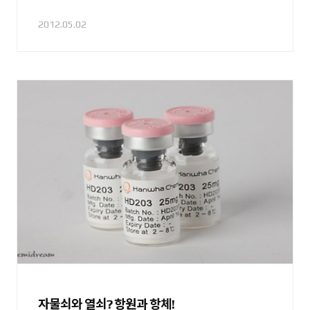
2012.05.02
자물쇠와 열쇠? 항원과 항체!